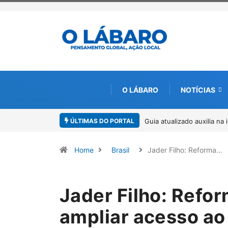
O LÁBARO
NOTÍCIAS
ÚLTIMAS DO PORTAL
Kinross inicia rastreamen
Home
Brasil
Jader Filho: Reforma…
Jader Filho: Refor
ampliar acesso ao 