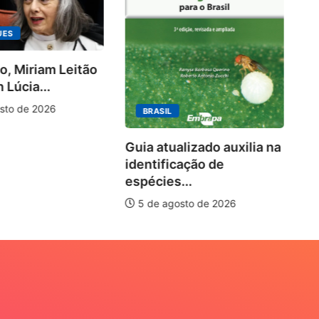
ES
, Miriam Leitão
Kin
úcia...
ras
10 
to de 2026
BRASIL
5
Guia atualizado auxilia na
identificação de
espécies...
5 de agosto de 2026