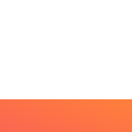
PARACATU E REGIÃO
DESTAQUES
ross inicia
Mia Couto, Miriam Leitão
treamento digital de
e Cármen Lúcia...
mil...
5 de agosto de 2026
 de agosto de 2026