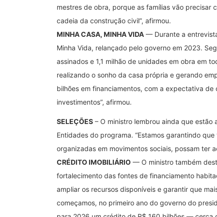
mestres de obra, porque as famílias vão precisar 
cadeia da construção civil”, afirmou.
MINHA CASA, MINHA VIDA
— Durante a entrevist
Minha Vida, relançado pelo governo em 2023. Segu
assinados e 1,1 milhão de unidades em obra em to
realizando o sonho da casa própria e gerando emp
bilhões em financiamentos, com a expectativa de
investimentos”, afirmou.
SELEÇÕES
– O ministro lembrou ainda que estão 
Entidades do programa. “Estamos garantindo que t
organizadas em movimentos sociais, possam ter ac
CRÉDITO IMOBILIÁRIO
— O ministro também destac
fortalecimento das fontes de financiamento habita
ampliar os recursos disponíveis e garantir que mai
começamos, no primeiro ano do governo do preside
para 2026 um crédito de R$ 160 bilhões — cerca de