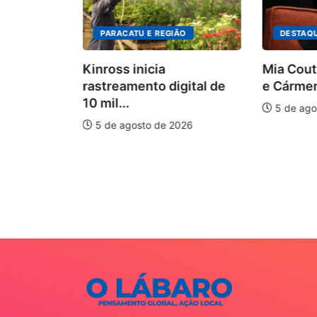
PARACATU E REGIÃO
DESTAQU
Kinross inicia
Mia Couto
rastreamento digital de
e Cármen L
10 mil...
5 de agos
5 de agosto de 2026
uxilia na
26