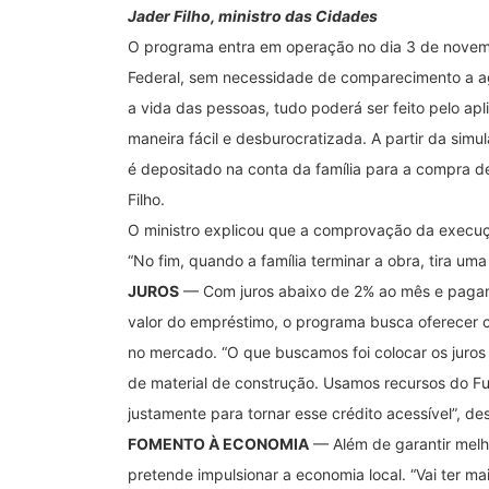
Jader Filho, ministro das Cidades
O programa entra em operação no dia 3 de novemb
Federal, sem necessidade de comparecimento a agênc
a vida das pessoas, tudo poderá ser feito pelo apl
maneira fácil e desburocratizada. A partir da simu
é depositado na conta da família para a compra d
Filho.
O ministro explicou que a comprovação da execuçã
“No fim, quando a família terminar a obra, tira um
JUROS
— Com juros abaixo de 2% ao mês e pagam
valor do empréstimo, o programa busca oferecer c
no mercado. “O que buscamos foi colocar os juros 
de material de construção. Usamos recursos do Fun
justamente para tornar esse crédito acessível”, des
FOMENTO À ECONOMIA
— Além de garantir melh
pretende impulsionar a economia local. “Vai ter mai