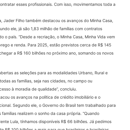
contratar esses profissionais. Com isso, movimentamos toda a
a, Jader Filho também destacou os avanços do Minha Casa,
ndo ele, já são 1,83 milhão de famílias com contratos
do o país. “Desde a recriação, o Minha Casa, Minha Vida vem
rego e renda. Para 2025, estão previstos cerca de R$ 145
 chegar a R$ 160 bilhões no próximo ano, somando os novos
abertas as seleções para as modalidades Urbano, Rural e
odas as famílias, seja nas cidades, no campo ou
esso à moradia de qualidade”, concluiu.
ou os avanços na política de crédito imobiliário e o
cional. Segundo ele, o Governo do Brasil tem trabalhado para
s famílias realizem o sonho da casa própria. “Quando
nte Lula, tínhamos disponíveis R$ 66 bilhões. Já pedimos
 R$ 100 bilhões a mais para que brasileiros e brasileiras