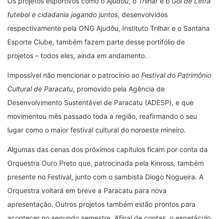
Os projetos esportivos como o
Ajudôu
, o
Trilhar
e o
Gol de Letra
futebol e cidadania jogando juntos
, desenvolvidos
respectivamente pela ONG Ajudôu, Instituto Trilhar e o Santana
Esporte Clube, também fazem parte desse portifólio de
projetos – todos eles, ainda em andamento.
Impossível não mencionar o patrocínio ao
Festival do Patrimônio
Cultural de Paracatu
, promovido pela Agência de
Desenvolvimento Sustentável de Paracatu (ADESP), e que
movimentou mês passado toda a região, reafirmando o seu
lugar como o maior festival cultural do noroeste mineiro.
Algumas das cenas dos próximos capítulos ficam por conta da
Orquestra Ouro Preto que, patrocinada pela Kinross, também
presente no Festival, junto com o sambista Diogo Nogueira. A
Orquestra voltará em breve a Paracatu para nova
apresentação. Outros projetos também estão prontos para
acontecer no segundo semestre. Afinal de contas, o espetáculo