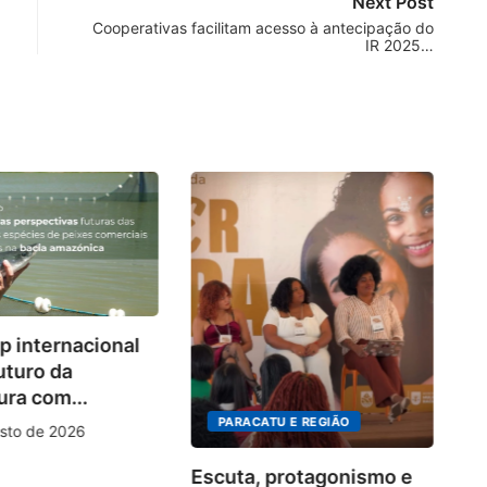
Next Post
Cooperativas facilitam acesso à antecipação do
IR 2025…
Co
 internacional
d
uturo da
so
ura com...
PARACATU E REGIÃO
sto de 2026
Escuta, protagonismo e