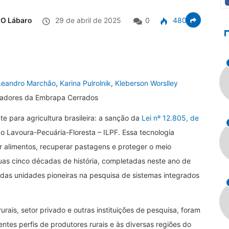
O Lábaro
29 de abril de 2025
0
480
 Leandro Marchão
,
Karina Pulrolnik
,
Kleberson Worslley
sadores da Embrapa Cerrados
e para agricultura brasileira: a sanção da
Lei nº 12.805, de
ção Lavoura-Pecuária-Floresta – ILPF. Essa tecnologia
 alimentos, recuperar pastagens e proteger o meio
as cinco décadas de história, completadas neste ano de
as unidades pioneiras na pesquisa de sistemas integrados
rais, setor privado e outras instituições de pesquisa, foram
tes perfis de produtores rurais e às diversas regiões do