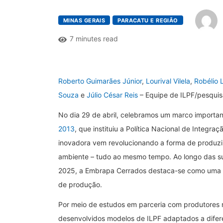
MINAS GERAIS
PARACATU E REGIÃO
7 minutes read
Roberto Guimarães Júnior
,
Lourival Vilela
,
Robélio
Souza
e
Júlio César Reis
– Equipe de ILPF/pesqui
No dia 29 de abril, celebramos um marco important
2013
, que instituiu a Política Nacional de Integra
inovadora vem revolucionando a forma de produzir
ambiente – tudo ao mesmo tempo. Ao longo das su
2025, a Embrapa Cerrados destaca-se como uma d
de produção.
Por meio de estudos em parceria com produtores ru
desenvolvidos modelos de ILPF adaptados a diferen