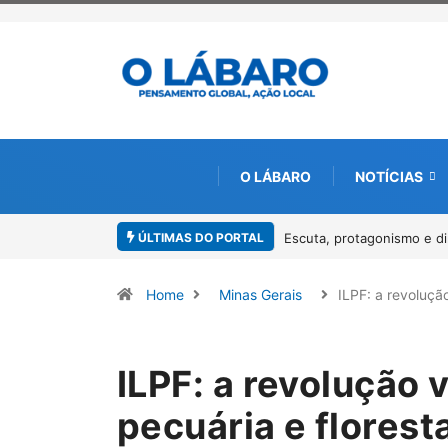
O LÁBARO
NOTÍCIAS
ÚLTIMAS DO PORTAL
am o I Workshop da Mulher Negra em Paracatu
Conab inicia recebimento 
Pirarucu
Home
Minas Gerais
ILPF: a revoluç
ILPF: a revolução 
pecuária e florest