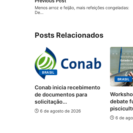
Previous Post
Menos arroz e feijão, mais refeições congeladas:
De…
Posts Relacionados
BRASIL
BRASIL
Conab inicia recebimento
Workshop
de documentos para
debate f
solicitação...
piscicult
6 de agosto de 2026
ÃO
6 de ago
onismo e