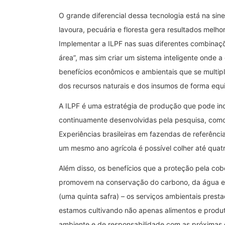
O grande diferencial dessa tecnologia está na sine
lavoura, pecuária e floresta gera resultados melho
Implementar a ILPF nas suas diferentes combinaçõ
área”, mas sim criar um sistema inteligente onde 
benefícios econômicos e ambientais que se multip
dos recursos naturais e dos insumos de forma equi
A ILPF é uma estratégia de produção que pode inc
continuamente desenvolvidas pela pesquisa, como 
Experiências brasileiras em fazendas de referên
um mesmo ano agrícola é possível colher até quatr
Além disso, os benefícios que a proteção pela cobe
promovem na conservação do carbono, da água e 
(uma quinta safra) – os serviços ambientais prest
estamos cultivando não apenas alimentos e prod
ambiente e de responsabilidade com as próximas 