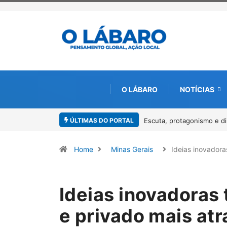
O LÁBARO
NOTÍCIAS
ÚLTIMAS DO PORTAL
am o I Workshop da Mulher Negra em Paracatu
Conab inicia recebimento
Pirarucu
Home
Minas Gerais
Ideias inovador
Ideias inovadoras
e privado mais atr