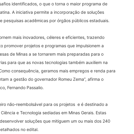
safios identificados, o que o torna o maior programa de
tina. A iniciativa permite a incorporação de soluções
 e pesquisas acadêmicas por órgãos públicos estaduais.
ornem mais inovadores, céleres e eficientes, trazendo
nto promover projetos e programas que impulsionem a
resas de Minas a se tornarem mais preparadas para o
rias para que as novas tecnologias também auxiliem na
. Como consequência, geramos mais empregos e renda para
tentam a gestão do governador Romeu Zema”, afirma o
co, Fernando Passalio.
eiro não-reembolsável para os projetos e é destinado a
e Ciência e Tecnologia sediadas em Minas Gerais. Estas
ra desenvolver soluções que mitiguem um ou mais dos 240
talhados no edital.