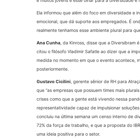
e muitos jovens e esse olhar para a diversidade é
Ela informou que além do foco em diversidade e 
emocional, que dá suporte aos empregados. É onde
realmente tenhamos esse ambiente plural para qu
Ana Cunha
, da Kinross, disse que a Diversibram é
citou o filósofo Vladimir Safatle ao dizer que a im
medida no momento em que o evento acontece, ma
posteriormente.
Gustavo Cicilini
, gerente sênior de RH para Atra
que “as empresas que possuem times mais plurais 
crises como que a gente está vivendo nessa pand
representatividade capaz de impulsionar soluções
concluiu na última semana um censo interno de d
72% da força de trabalho, e que a proposta do IB
uma ideia positiva para o setor.