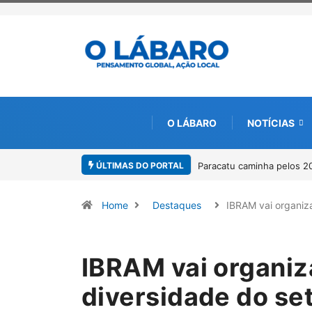
O LÁBARO
NOTÍCIAS
ÚLTIMAS DO PORTAL
 caminha pelos 20 anos da Lei Maria da Penha
Projeto CUTUCAR abre nov
por meio da cultura e da
Home
Destaques
IBRAM vai organiz
IBRAM vai organiz
diversidade do se