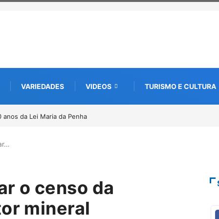
VARIEDADES
VIDEOS
TURISMO E CULTURA
a edição e semeia o futuro
 memória
ar…
ar o censo da
tor mineral