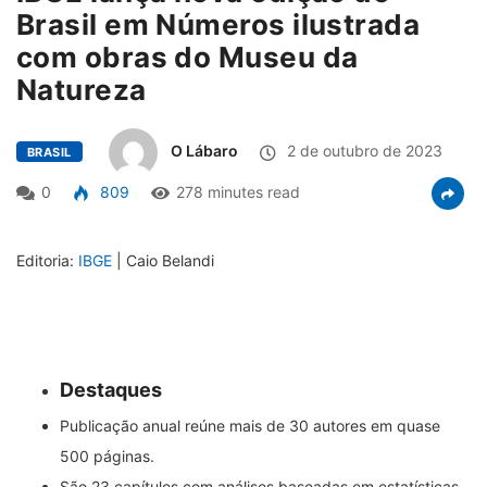
Brasil em Números ilustrada
com obras do Museu da
Natureza
O Lábaro
2 de outubro de 2023
BRASIL
0
809
278 minutes read
Editoria:
IBGE
| Caio Belandi
Destaques
Publicação anual reúne mais de 30 autores em quase
500 páginas.
São 23 capítulos com análises baseadas em estatísticas