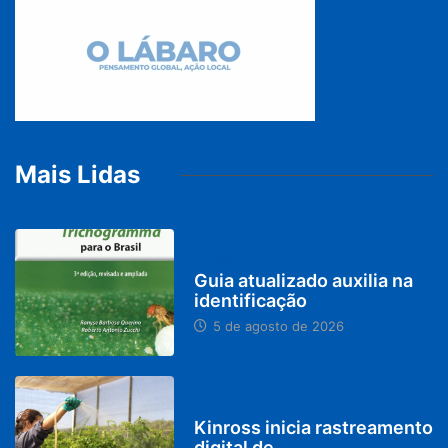
Mais Lidas
BRASIL
Guia atualizado auxilia na
identificação
5 de agosto de 2026
PARACATU E REGIÃO
Kinross inicia rastreamento
digital de