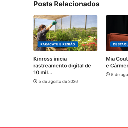
Posts Relacionados
PARACATU E REGIÃO
DESTAQ
Kinross inicia
Mia Cout
rastreamento digital de
e Cármen
10 mil...
5 de ago
5 de agosto de 2026
auxilia na
e
026