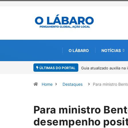
O LÁBARO
NOTÍCIAS
ÚLTIMAS DO PORTAL
Kinross inicia rastreamen
Home
Destaques
Para ministro Ben
Para ministro Ben
desempenho posit