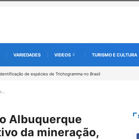
VARIEDADES
VIDEOS
TURISMO E CULTURA
to digital de 10 mil mudas usadas na recuperação ambiental, em parceri
to…
to Albuquerque
ivo da mineração,