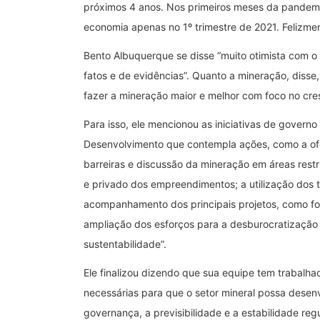
próximos 4 anos. Nos primeiros meses da pandemi
economia apenas no 1º trimestre de 2021. Felizme
Bento Albuquerque se disse “muito otimista com o 
fatos e de evidências”. Quanto a mineração, disse,
fazer a mineração maior e melhor com foco no cre
Para isso, ele mencionou as iniciativas de govern
Desenvolvimento que contempla ações, como a ofe
barreiras e discussão da mineração em áreas rest
e privado dos empreendimentos; a utilização dos t
acompanhamento dos principais projetos, como for
ampliação dos esforços para a desburocratizaçã
sustentabilidade”.
Ele finalizou dizendo que sua equipe tem trabalh
necessárias para que o setor mineral possa desenv
governança, a previsibilidade e a estabilidade regul