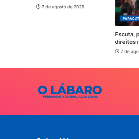
7 de agosto de 2026
PARACAT
ÃO
Escuta, 
ha pelos
direitos 
.
7 de ago
026