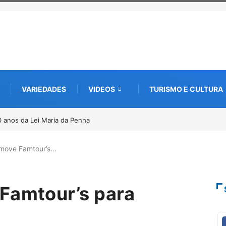
VARIEDADES
VIDEOS
TURISMO E CULTURA
e nova edição e semeia o futuro
e da memória
omove Famtour’s…
Famtour’s para