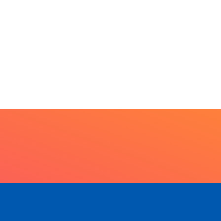
7 de agosto de 2026
PARACATU E REGIÃO
Escuta, protagonismo e
direitos marcam o I...
7 de agosto de 2026