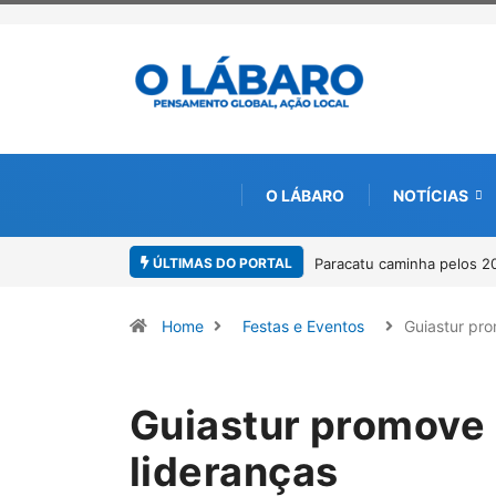
O LÁBARO
NOTÍCIAS
ÚLTIMAS DO PORTAL
catu caminha pelos 20 anos da Lei Maria da Penha
Projeto CUTUCAR abr
por meio da cultura 
Home
Festas e Eventos
Guiastur pr
Guiastur promove 
lideranças