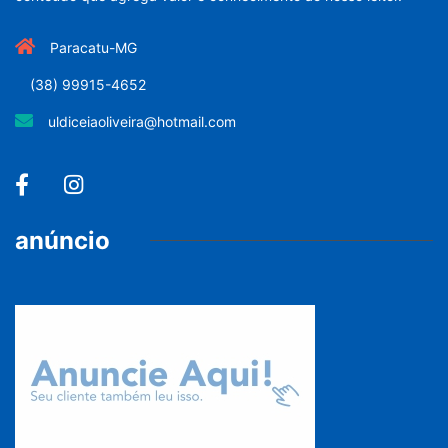
Paracatu-MG
(38) 99915-4652
uldiceiaoliveira@hotmail.com
anúncio