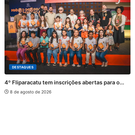
em inscrições abertas para o...
026
PARACATU E REGIÃ