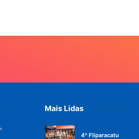
Pa
20
Mais Lidas
m
DESTAQUES
4º Fliparacatu