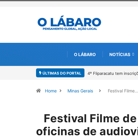
O LÁBARO
NOTÍCIAS
ÚLTIMAS DO PORTAL
ões abertas para o Prêmio de Redação e Desenho até o dia 14 de agosto
Home
Minas Gerais
Festival Filme
Festival Filme de
oficinas de audiov