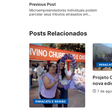
Previous Post
Microempreendedores individuais podem
parcelar seus tributos atrasados em…
Posts Relacionados
PARACAT
Projeto
nova edi
tem
7 de ago
tas para
PARACATU E REGIÃO
026