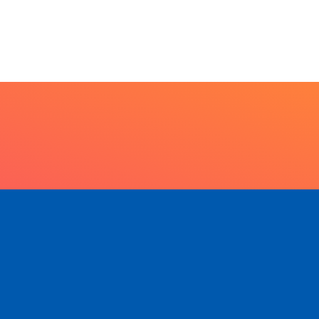
racatu caminha pelos
 anos da Lei...
7 de agosto de 2026