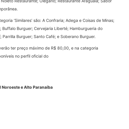
; Noleto Restaurante; Olegário; Restaurante Araguaia; Sabor
mporânea.
oria ‘Similares’ são: A Confraria; Adega e Coisas de Minas;
a; Buffalo Burguer; Cervejaria Liberté; Hamburgueria do
í; Parrilla Burguer; Santo Café; e Soberano Burguer.
verão ter preço máximo de R$ 80,00, e na categoria
níveis no perfil oficial do
 Noroeste e Alto Paranaíba