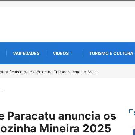
VARIEDADES
VIDEOS
TURISMO E CULTURA
ão de espécies de Trichogramma no Brasil
Kinross inicia rastreamento digi
ambiental, em parceria com star
de…
de Paracatu anuncia os
Cozinha Mineira 2025