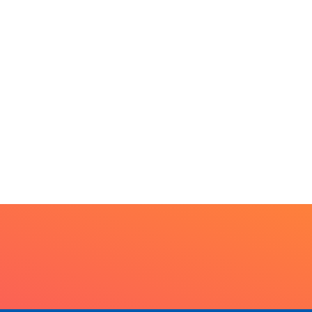
PARACATU E REGIÃO
DESTAQUES
nross inicia
Mia Couto, Miriam Leitã
streamento digital de
e Cármen Lúcia...
 mil...
5 de agosto de 2026
5 de agosto de 2026