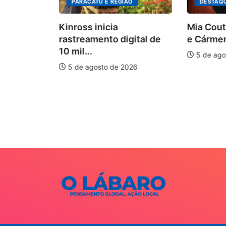
PARACATU E REGIÃO
DESTAQ
Kinross inicia
Mia Cout
rastreamento digital de
e Cármen
10 mil...
5 de ago
5 de agosto de 2026
auxilia na
e
026