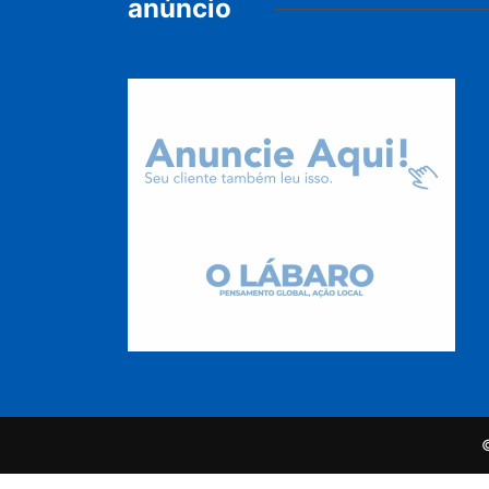
anúncio
©