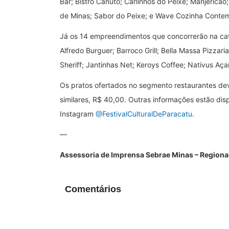
Bar; Bistrô Canuto; Carlinhos do Peixe; Manjericão
de Minas; Sabor do Peixe; e Wave Cozinha Conte
Já os 14 empreendimentos que concorrerão na categ
Alfredo Burguer; Barroco Grill; Bella Massa Pizzari
Sheriff; Jantinhas Net; Keroys Coffee; Nativus Aça
Os pratos ofertados no segmento restaurantes de
similares, R$ 40,00. Outras informações estão dispo
Instagram
@FestivalCulturalDeParacatu
.
—
Assessoria de Imprensa Sebrae Minas – Regional
Comentários