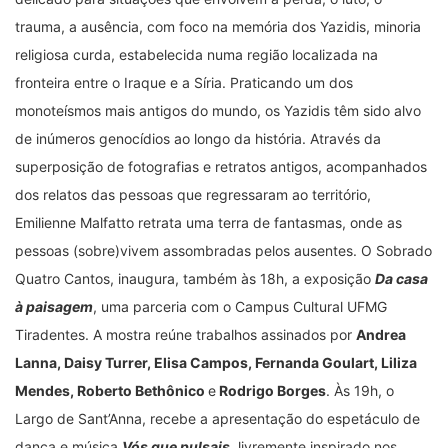
trauma, a ausência, com foco na memória dos Yazidis, minoria
religiosa curda, estabelecida numa região localizada na
fronteira entre o Iraque e a Síria. Praticando um dos
monoteísmos mais antigos do mundo, os Yazidis têm sido alvo
de inúmeros genocídios ao longo da história. Através da
superposição de fotografias e retratos antigos, acompanhados
dos relatos das pessoas que regressaram ao território,
Emilienne Malfatto retrata uma terra de fantasmas, onde as
pessoas (sobre)vivem assombradas pelos ausentes. O Sobrado
Quatro Cantos, inaugura, também às 18h, a exposição
Da casa
à paisagem
, uma parceria com o Campus Cultural UFMG
Tiradentes. A mostra reúne trabalhos assinados por
Andrea
Lanna, Daisy Turrer, Elisa Campos, Fernanda Goulart, Liliza
Mendes, Roberto Bethônico
e
Rodrigo Borges
. Às 19h, o
Largo de Sant’Anna, recebe a apresentação do espetáculo de
dança e música
Vós que pulsais
,
livremente inspirado nos