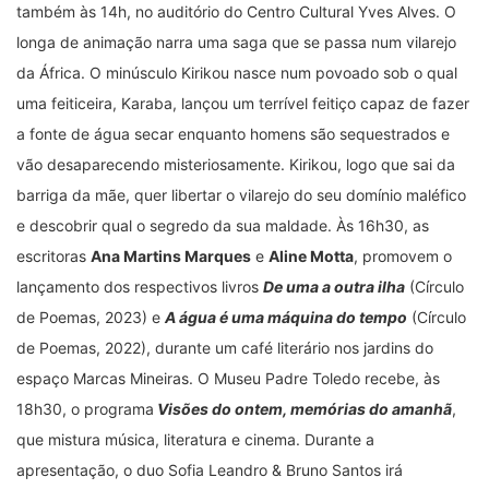
também às 14h, no auditório do Centro Cultural Yves Alves. O
longa de animação narra uma saga que se passa num vilarejo
da África. O minúsculo Kirikou nasce num povoado sob o qual
uma feiticeira, Karaba, lançou um terrível feitiço capaz de fazer
a fonte de água secar enquanto homens são sequestrados e
vão desaparecendo misteriosamente. Kirikou, logo que sai da
barriga da mãe, quer libertar o vilarejo do seu domínio maléfico
e descobrir qual o segredo da sua maldade. Às 16h30, as
escritoras
Ana Martins Marques
e
Aline Motta
, promovem o
lançamento dos respectivos livros
De uma a outra ilha
(Círculo
de Poemas, 2023) e
A água é uma máquina do tempo
(Círculo
de Poemas, 2022), durante um café literário nos jardins do
espaço Marcas Mineiras. O Museu Padre Toledo recebe, às
18h30, o programa
Visões do ontem, memórias do amanhã
,
que mistura música, literatura e cinema. Durante a
apresentação, o duo Sofia Leandro & Bruno Santos irá