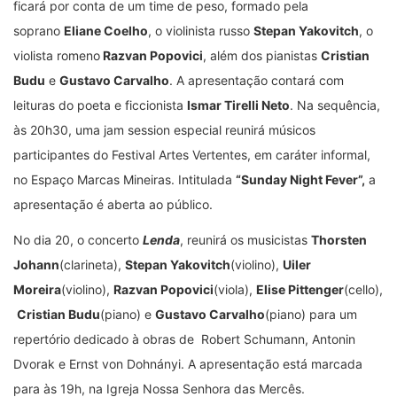
ficará por conta de um time de peso, formado pela
soprano
Eliane Coelho
, o violinista russo
Stepan Yakovitch
, o
violista romeno
Razvan Popovici
, além dos pianistas
Cristian
Budu
e
Gustavo Carvalho
. A apresentação contará com
leituras do poeta e ficcionista
Ismar Tirelli Neto
. Na sequência,
às 20h30, uma jam session especial reunirá músicos
participantes do Festival Artes Vertentes, em caráter informal,
no Espaço Marcas Mineiras. Intitulada
“Sunday Night Fever”,
a
apresentação é aberta ao público.
No dia 20, o concerto
Lenda
, reunirá os musicistas
Thorsten
Johann
(clarineta),
Stepan Yakovitch
(violino),
Uiler
Moreira
(violino),
Razvan Popovici
(viola),
Elise Pittenger
(cello),
Cristian Budu
(piano) e
Gustavo Carvalho
(piano) para um
repertório dedicado à obras de Robert Schumann, Antonin
Dvorak e Ernst von Dohnányi. A apresentação está marcada
para às 19h, na Igreja Nossa Senhora das Mercês.