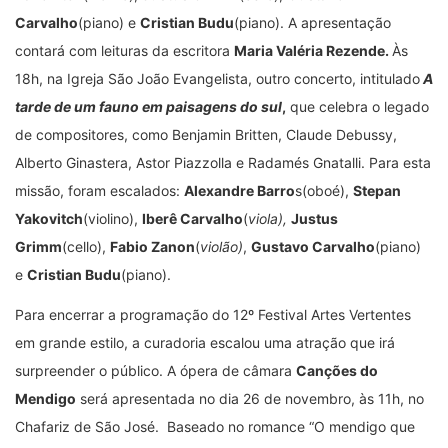
Carvalho
(piano) e
Cristian Budu
(piano). A apresentação
contará com leituras da escritora
Maria Valéria Rezende.
Às
18h, na Igreja São João Evangelista, outro concerto, intitulado
A
tarde de um fauno em paisagens do sul
,
que celebra o legado
de compositores, como Benjamin Britten, Claude Debussy,
Alberto Ginastera, Astor Piazzolla e Radamés Gnatalli. Para esta
missão, foram escalados:
Alexandre Barro
s(oboé),
Stepan
Yakovitch
(violino),
Iberê Carvalho
(
viola),
Justus
Grimm
(cello),
Fabio Zanon
(
violão)
,
Gustavo Carvalho
(piano)
e
Cristian Budu
(piano).
Para encerrar a programação do 12º Festival Artes Vertentes
em grande estilo, a curadoria escalou uma atração que irá
surpreender o público. A ópera de câmara
Canções do
Mendigo
será apresentada no dia 26 de novembro, às 11h, no
Chafariz de São José. Baseado no romance “O mendigo que