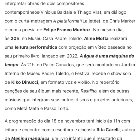
interpretar obras de dois compositores
contemporâneos(Vinícius Baldaia e Thiago Vila), em diálogo
com o curta-metragem
A plataforma(
(La jetée), de Chris Marker
e com a poesia de
Felipe Franco Munhoz
. No mesmo dia,
às
20h
, no Museu Casa Padre Toledo,
Aline Motta
realizará
uma
leitura performática
com projeção em vídeo baseada no
seu primeiro livro, lançado em 2022,
A água é uma máquina do
tempo
. Às 21h, no Palco Canudos, que será montado no Jardim
Interno do Museu Padre Toledo, o Festival recebe o show solo
de
Kiko Dinucci
, em formato voz e violão. No repertório,
canções de seu álbum mais recente,
Rastilho,
além de outras
músicas que integram seus outros discos e projetos anteriores,
como Metá Metá e Passo Torto.
A programação do dia 18 de novembro terá início às 11h com
leitura e encontro com a escritora e cineasta
Rita Carelli
, autora
de
Menina mandioca
, um livro infantil que é resultado da