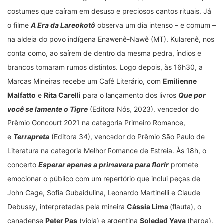
costumes que caíram em desuso e preciosos cantos rituais. Já
o filme
A Era da Lareokotô
observa um dia intenso – e comum –
na aldeia do povo indígena Enawenê-Nawê (MT). Kularenê, nos
conta como, ao saírem de dentro da mesma pedra, índios e
brancos tomaram rumos distintos. Logo depois, às 16h30, a
Marcas Mineiras recebe um Café Literário, com
Emilienne
Malfatto
e
Rita Carelli
para o lançamento dos livros
Que por
você se lamente o Tigre
(Editora Nós, 2023), vencedor do
Prêmio Goncourt 2021 na categoria Primeiro Romance,
e
Terrapreta
(Editora 34), vencedor do Prêmio São Paulo de
Literatura na categoria Melhor Romance de Estreia. Às 18h, o
concerto
Esperar apenas a primavera para florir
promete
emocionar o público com um repertório que inclui peças de
John Cage, Sofia Gubaidulina, Leonardo Martinelli e Claude
Debussy, interpretadas pela mineira
Cássia Lima
(flauta), o
canadense
Peter Pas
(viola) e argentina
Soledad Yaya
(harpa),