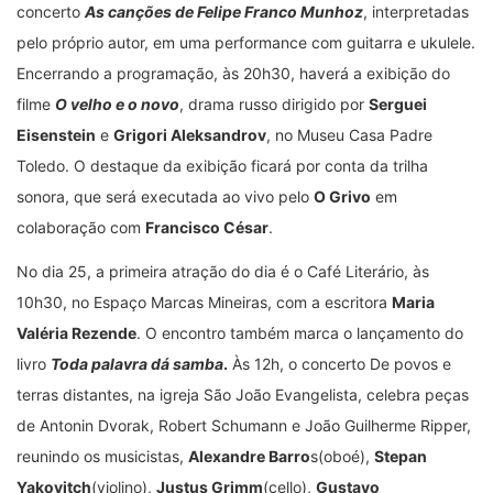
concerto
As canções de Felipe Franco Munhoz
, interpretadas
pelo próprio autor, em uma performance com guitarra e ukulele.
Encerrando a programação, às 20h30, haverá a exibição do
filme
O velho e o novo
, drama russo dirigido por
Serguei
Eisenstein
e
Grigori Aleksandrov
, no Museu Casa Padre
Toledo. O destaque da exibição ficará por conta da trilha
sonora, que será executada ao vivo pelo
O Grivo
em
colaboração com
Francisco César
.
No dia 25, a primeira atração do dia é o Café Literário, às
10h30, no Espaço Marcas Mineiras, com a escritora
Maria
Valéria Rezende
. O encontro também marca o lançamento do
livro
Toda palavra dá samba
.
Às 12h, o concerto De povos e
terras distantes, na igreja São João Evangelista, celebra peças
de Antonin Dvorak, Robert Schumann e João Guilherme Ripper,
reunindo os musicistas,
Alexandre Barro
s(oboé),
Stepan
Yakovitch
(violino),
Justus Grimm
(cello),
Gustavo