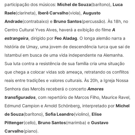
participação dos músicos:
Michel de Souza
(barítono),
Luca
Raele
(clarineta),
Iberê Carvalho
(viola),
Augusto
Andrade
(contrabaixo) e
Bruno Santos
(percussão). Às 18h, no
Centro Cultural Yves Alves, haverá a exibição do filme
A
estrangeira
, dirigido por
Feo Aladag
. O longa alemão narra a
história de Umay, uma jovem de descendência turca que sai de
Istambul em busca de uma vida independente na Alemanha.
Sua luta contra a resistência de sua família cria uma situação
que chega a colocar vidas sob ameaça, retratando os conflitos
reais entre tradições e valores culturais. Às 20h, a Igreja Nossa
Senhora das Mercês receberá o concerto
Amores
transfigurados
, com repertório de Marcos Filho, Maurice Ravel,
Edmund Campion e Arnold Schönberg, interpretado por
Michel
de Souza
(barítono),
Sofia Leandro
(violino),
Elise
Pittenger
(cello),
Bruno Santos
(marimba) e
Gustavo
Carvalho
(piano).