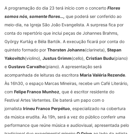
A programação do dia 23 terá início com o concerto
Flores
somos nós, somente flores…,
que poderá ser conferido ao
meio-dia, na Igreja São João Evangelista. A surpresa fica por
conta do repertório que inclui peças de Johannes Brahms,
György Kurtág e Béla Bartók. A execução ficará por conta do
quinteto formado por
Thorsten Johanns
(clarineta),
Stepan
Yakovitch
(violino),
Justus Grimm
(cello),
Cristian Budu
(piano)
e
Gustavo Carvalho
(piano). A apresentação será
acompanhada de leituras da escritora
Maria Valéria Rezende
.
Às 16h30, o espaço Marcas Mineiras, recebe um Café Literário,
com
Felipe Franco Munhoz
, que é escritor residente do
Festival Artes Vertentes. Ele baterá um papo com o
jornalista
Irineu Franco Perpétuo
, especializado na cobertura
da música erudita. Às 19h, será a vez do público conferir uma
performance que reúne música e audiovisual, apresentada pelo
tradicional duo experimental mineiro
O Grivo
ao lado da artista