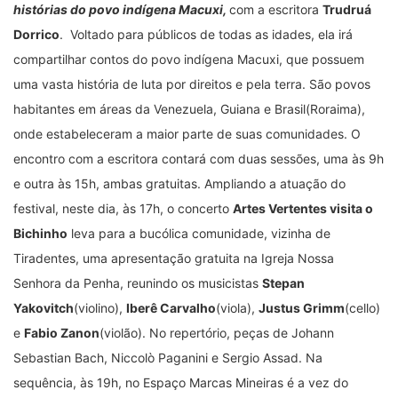
histórias do povo indígena Macuxi,
com a escritora
Trudruá
Dorrico
. Voltado para públicos de todas as idades, ela irá
compartilhar contos do povo indígena Macuxi, que possuem
uma vasta história de luta por direitos e pela terra. São povos
habitantes em áreas da Venezuela, Guiana e Brasil(Roraima),
onde estabeleceram a maior parte de suas comunidades. O
encontro com a escritora contará com duas sessões, uma às 9h
e outra às 15h, ambas gratuitas. Ampliando a atuação do
festival, neste dia, às 17h, o concerto
Artes Vertentes visita o
Bichinho
leva para a bucólica comunidade, vizinha de
Tiradentes, uma apresentação gratuita na Igreja Nossa
Senhora da Penha, reunindo os musicistas
Stepan
Yakovitch
(violino),
Iberê Carvalho
(viola),
Justus Grimm
(cello)
e
Fabio Zanon
(violão). No repertório, peças de Johann
Sebastian Bach, Niccolò Paganini e Sergio Assad. Na
sequência, às 19h, no Espaço Marcas Mineiras é a vez do