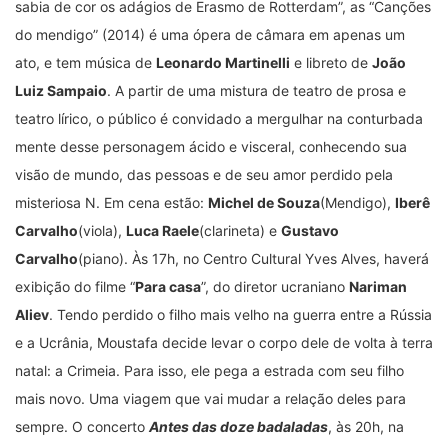
sabia de cor os adágios de Erasmo de Rotterdam”, as “Canções
do mendigo” (2014) é uma ópera de câmara em apenas um
ato, e tem música de
Leonardo Martinelli
e libreto de
João
Luiz Sampaio
. A partir de uma mistura de teatro de prosa e
teatro lírico, o público é convidado a mergulhar na conturbada
mente desse personagem ácido e visceral, conhecendo sua
visão de mundo, das pessoas e de seu amor perdido pela
misteriosa N. Em cena estão:
Michel de Souza
(Mendigo),
Iberê
Carvalho
(viola),
Luca Raele
(clarineta) e
Gustavo
Carvalho
(piano). Às 17h, no Centro Cultural Yves Alves, haverá
exibição do filme “
Para casa
”, do diretor ucraniano
Nariman
Aliev
. Tendo perdido o filho mais velho na guerra entre a Rússia
e a Ucrânia, Moustafa decide levar o corpo dele de volta à terra
natal: a Crimeia. Para isso, ele pega a estrada com seu filho
mais novo. Uma viagem que vai mudar a relação deles para
sempre. O concerto
Antes das doze badaladas
, às 20h, na