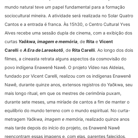
mundo natural teve um papel fundamental para a formação
sociocultural mineira. A atividade será realizada no Solar Quatro
Cantos e a entrada é franca. Às 15h30, o Centro Cultural Yves
Alves recebe uma sessão dupla de cinema, com a exibição dos
curtas
Yaõkwa, imagem e memória
, de
Rita
e
Vicent
Carelli
e
A Era de Lareokotô
, de
Rita Carelli
. Ao longo dos dois
filmes, a cineasta retrata alguns aspectos da cosmovisão do
povo indígena Enawenê Nawê. O projeto Vídeo nas Aldeias,
fundado por Vicent Carelli, realizou com os indígenas Enawenê
Nawê, durante quinze anos, extensos registros do Yaõkwa, seu
mais longo ritual, em que os mestres de cerimônia puxam,
durante sete meses, uma miríade de cantos a fim de manter o
equilíbrio do mundo terreno com o mundo espiritual. No curta-
metragem
Yaõkwa, imagem e memória
, realizado quinze anos
mais tarde depois do início do projeto, os Enawenê Nawê
reencontram essas imagens e, com elas, parentes falecidos,