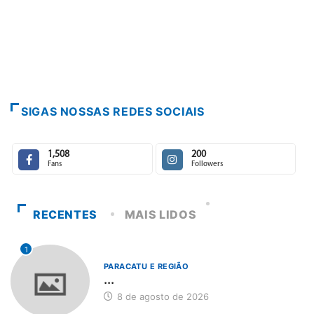
Paracatu ca
7 de agosto
SIGAS NOSSAS REDES SOCIAIS
1,508
200
Fans
Followers
RECENTES
MAIS LIDOS
1
PARACATU E REGIÃO
...
8 de agosto de 2026