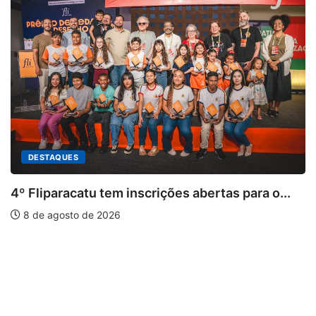
atu tem inscrições abertas para o...
 de 2026
PARACATU E