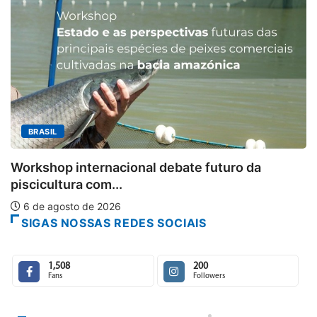
BRASIL
Ab
rkshop internacional debate futuro da
6
cicultura com...
 de agosto de 2026
SIGAS NOSSAS REDES SOCIAIS
1,508
200
Fans
Followers