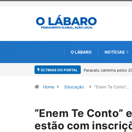
O LÁBARO
NOTÍCIAS
ÚLTIMAS DO PORTAL
Paracatu caminha pelos 20 anos da Lei Maria da Penha
Projeto CUT
por meio da
Home
Educação
“Enem Te Conto”…
“Enem Te Conto” e
estão com inscriç