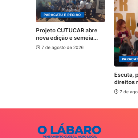
PARACATU E REGIÃO
Projeto CUTUCAR abre
nova edição e semeia...
7 de agosto de 2026
PARACAT
ÃO
Escuta, 
ha pelos
direitos 
.
7 de ago
026