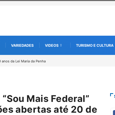
VARIEDADES
VIDEOS
TURISMO E CULTURA
UCAR abre nova edição e semeia o futuro
 cultura e da memória
 “Sou Mais Federal”
ões abertas até 20 de