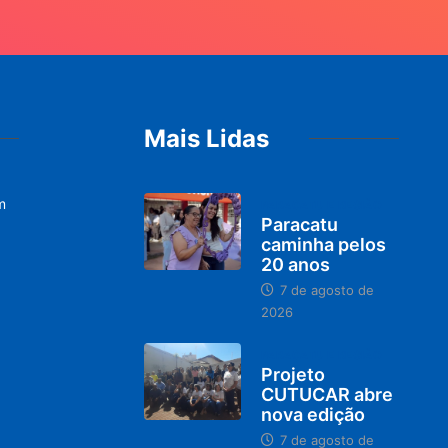
Mais Lidas
m
PARACATU E REGIÃO
Paracatu
caminha pelos
20 anos
7 de agosto de
2026
PARACATU E REGIÃO
Projeto
CUTUCAR abre
nova edição
7 de agosto de