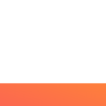
PARACATU E REGIÃO
rojeto CUTUCAR abre
va edição e semeia...
7 de agosto de 2026
PARACATU E REGIÃO
Escuta, protagonismo e
direitos marcam o I...
7 de agosto de 2026