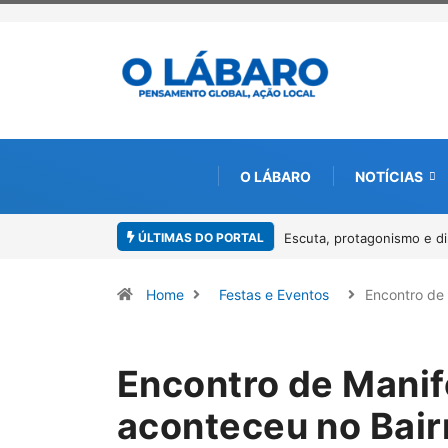
O LÁBARO
NOTÍCIAS
ÚLTIMAS DO PORTAL
 direitos marcam o I Workshop da Mulher Negra em Paracatu
Conab inici
Pirarucu
Home
Festas e Eventos
Encontro de
Encontro de Manif
aconteceu no Bair