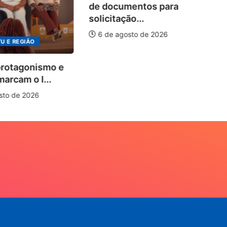
Wo
de documentos para
de
solicitação...
pi
6 de agosto de 2026
U E REGIÃO
protagonismo e
marcam o I...
sto de 2026