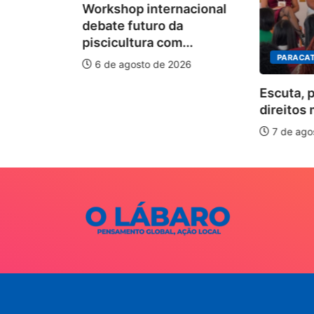
Workshop internacional
 para
debate futuro da
piscicultura com...
026
PARACAT
6 de agosto de 2026
Escuta, 
direitos 
7 de ago