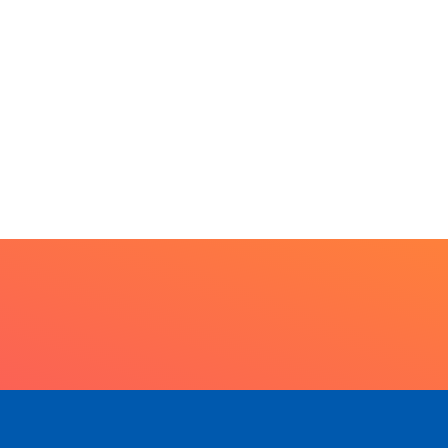
rkshop internacional
bate futuro da
scicultura com...
6 de agosto de 2026