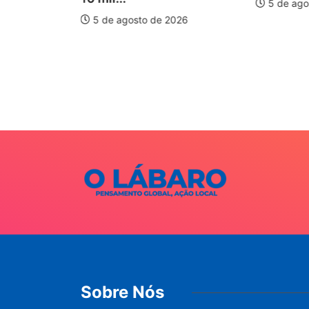
5 de ago
5 de agosto de 2026
auxilia na
e
026
Sobre Nós