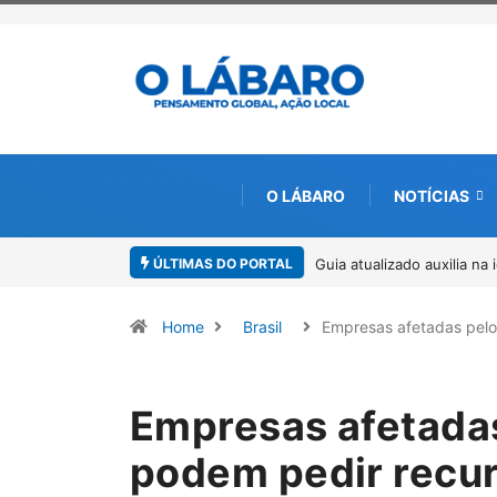
O LÁBARO
NOTÍCIAS
ÚLTIMAS DO PORTAL
a na identificação de espécies de Trichogramma no Brasil
Kinross inicia r
ambiental, em p
Home
Brasil
Empresas afetadas pel
Empresas afetadas 
podem pedir recur