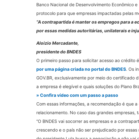
Banco Nacional de Desenvolvimento Econômico e So
protocolo para que empresas impactadas pelas medi
“A contrapartida é manter os empregos para a e
por essas medidas autoritárias, unilaterais e inj
Aloizio Mercadante,
presidente do BNDES
O primeiro passo para solicitar acesso ao crédito é
por uma página criada no portal do BNDES
. Os i
GOV.BR, exclusivamente por meio do certificado di
a empresa é elegível e quais soluções do Plano Br
» Confira vídeo com um passo a passo
Com essas informações, a recomendação é que a 
relacionamento. No caso das grandes empresas, 
“O BNDES vai socorrer as empresas e a contrapar
crescendo e o país não ser prejudicado por essas m
do presidente Lula busca a negociação e não vai 