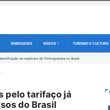
VARIEDADES
VIDEOS
TURISMO E CULTURA
astreamento digital de 10 mil mudas usadas na recuperação
arceria com startup da Amazônia
o…
pelo tarifaço já
sos do Brasil