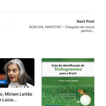
Next Post
BOM DIA, MINISTRO – Chegada de novos
peritos…
UES
o, Miriam Leitão
Ki
 Lúcia...
ra
10