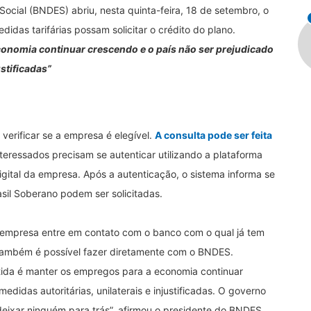
cial (BNDES) abriu, nesta quinta-feira, 18 de setembro, o
das tarifárias possam solicitar o crédito do plano.
conomia continuar crescendo e o país não ser prejudicado
ustificadas”
 verificar se a empresa é elegível.
A consulta pode ser feita
nteressados precisam se autenticar utilizando a plataforma
gital da empresa. Após a autenticação, o sistema informa se
asil Soberano podem ser solicitadas.
empresa entre em contato com o banco com o qual já tem
também é possível fazer diretamente com o BNDES.
tida é manter os empregos para a economia continuar
edidas autoritárias, unilaterais e injustificadas. O governo
deixar ninguém para trás”, afirmou o presidente do BNDES,