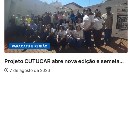
CATU E REGIÃO
o CUTUCAR abre nova edição e semeia...
agosto de 2026
PARA