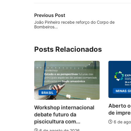
Previous Post
João Pinheiro recebe reforço do Corpo de
Bombeiros…
Posts Relacionados
MINAS G
BRASIL
ecebimento
Aberto o
Workshop internacional
 para
de impren
debate futuro da
piscicultura com...
6 de ago
026
6 de agosto de 2026