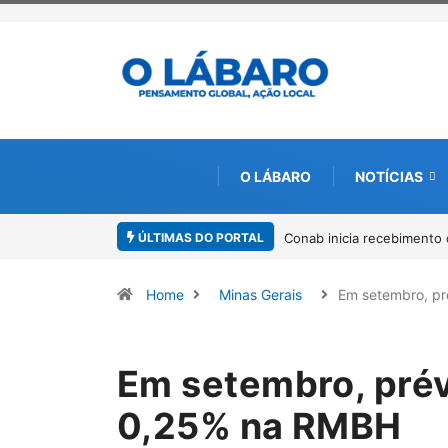
O LÁBARO
NOTÍCIAS
ÚLTIMAS DO PORTAL
Conab inicia recebimento 
Home
Minas Gerais
Em setembro, p
Em setembro, prév
0,25% na RMBH