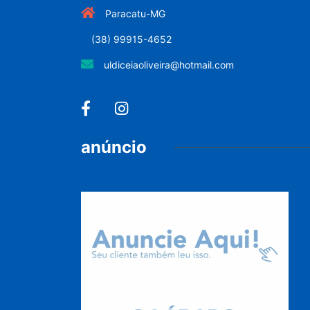
Paracatu-MG
(38) 99915-4652
uldiceiaoliveira@hotmail.com
anúncio