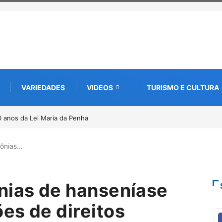
VARIEDADES
VIDEOS
TURISMO E CULTURA
to CUTUCAR abre nova edição e semeia o futuro
eio da cultura e da memória
lônias…
nias de hanseníase
es de direitos