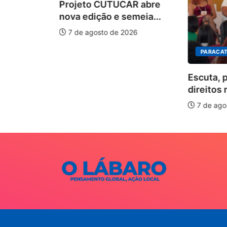
Projeto CUTUCAR abre
nova edição e semeia...
7 de agosto de 2026
PARACAT
ÃO
Escuta, 
ha pelos
direitos 
.
7 de ago
026