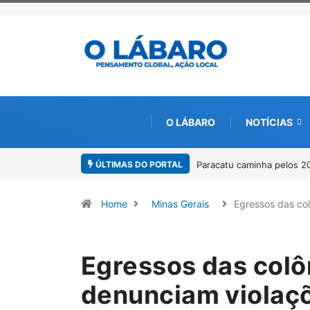
O LÁBARO
NOTÍCIAS
ÚLTIMAS DO PORTAL
Paracatu caminha pelos 20 anos da Lei Maria da Penha
Proje
por m
Home
Minas Gerais
Egressos das co
Egressos das colô
denunciam violaçõ