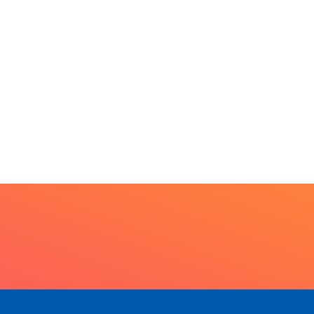
rojeto CUTUCAR abre
va edição e semeia...
7 de agosto de 2026
PARACATU E REGIÃO
Escuta, protagonismo e
direitos marcam o I...
7 de agosto de 2026