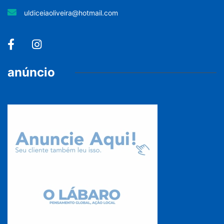
uldiceiaoliveira@hotmail.com
anúncio