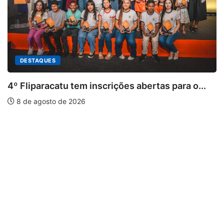
u tem inscrições abertas para o...
e 2026
PARACATU E R
Paracatu cam
7 de agosto d