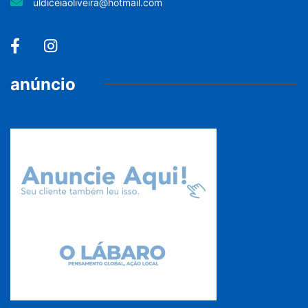
uldiceiaoliveira@hotmail.com
anúncio