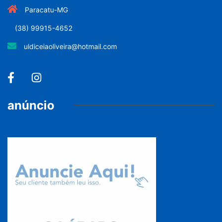
Paracatu-MG
(38) 99915-4652
uldiceiaoliveira@hotmail.com
anúncio