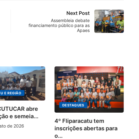
Next Post
Assembleia debate
financiamento público para as
Apaes
U E REGIÃO
DESTAQUES
 CUTUCAR abre
ção e semeia...
4º Fliparacatu tem
sto de 2026
inscrições abertas para
o...