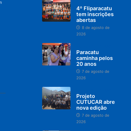
m
DESTAQUES
4º Fliparacatu
tem inscrições
abertas
8 de agosto de
2026
PARACATU E REGIÃO
Paracatu
caminha pelos
20 anos
7 de agosto de
2026
PARACATU E REGIÃO
Projeto
CUTUCAR abre
nova edição
7 de agosto de
2026