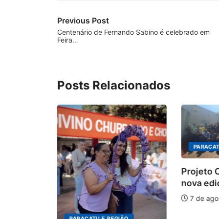
Previous Post
Centenário de Fernando Sabino é celebrado em
Feira…
Posts Relacionados
PARACAT
Projeto
nova edi
tem
7 de ago
tas para
PARACATU E REGIÃO