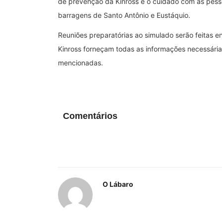
de prevenção da Kinross e o cuidado com as pess
barragens de Santo Antônio e Eustáquio.
Reuniões preparatórias ao simulado serão feitas e
Kinross forneçam todas as informações necessária
mencionadas.
Comentários
O Lábaro