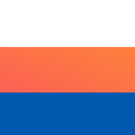
racatu caminha pelos
 anos da Lei...
7 de agosto de 2026