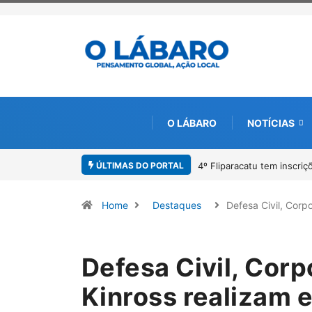
O LÁBARO
NOTÍCIAS
ÚLTIMAS DO PORTAL
4º Fliparacatu tem inscrições abertas para o Prêmio 
Home
Destaques
Defesa Civil, Cor
Defesa Civil, Cor
Kinross realizam 