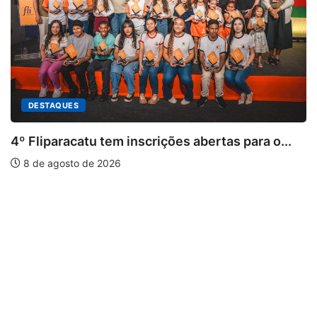
em inscrições abertas para o...
026
PARACATU E REGIÃ
Paracatu caminha
7 de agosto de 2