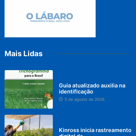
Mais Lidas
BRASIL
Guia atualizado auxilia na
identificação
5 de agosto de 2026
PARACATU E REGIÃO
Kinross inicia rastreamento