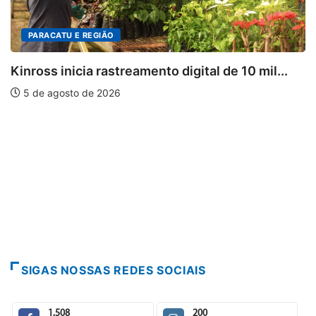
O
DESTAQUES
streamento digital de 10 mil...
Mia Couto, Miria
026
5 de agosto de 2
SIGAS NOSSAS REDES SOCIAIS
1,508
200