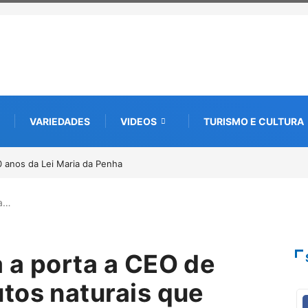
VARIEDADES
VIDEOS
TURISMO E CULTURA
a edição e semeia o futuro por meio da cultura e da memória
ta…
 a porta a CEO de
tos naturais que