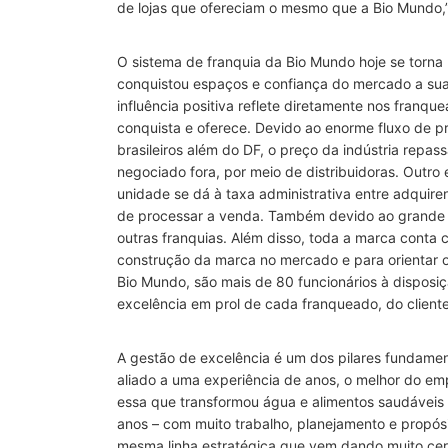
de lojas que ofereciam o mesmo que a Bio Mundo,”
O sistema de franquia da Bio Mundo hoje se torna 
conquistou espaços e confiança do mercado a sua
influência positiva reflete diretamente nos fran
conquista e oferece. Devido ao enorme fluxo de p
brasileiros além do DF, o preço da indústria rep
negociado fora, por meio de distribuidoras. Outr
unidade se dá à taxa administrativa entre adquire
de processar a venda. Também devido ao grande
outras franquias. Além disso, toda a marca conta
construção da marca no mercado e para orientar 
Bio Mundo, são mais de 80 funcionários à disposi
excelência em prol de cada franqueado, do clien
A gestão de excelência é um dos pilares fundamen
aliado a uma experiência de anos, o melhor do em
essa que transformou água e alimentos saudáveis 
anos – com muito trabalho, planejamento e propó
mesma linha estratégica que vem dando muito cert