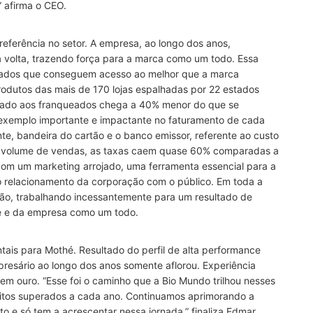
 afirma o CEO.
referência no setor. A empresa, ao longo dos anos,
 volta, trazendo força para a marca como um todo. Essa
queados que conseguem acesso ao melhor que a marca
rodutos das mais de 170 lojas espalhadas por 22 estados
assado aos franqueados chega a 40% menor do que se
o exemplo importante e impactante no faturamento de cada
nte, bandeira do cartão e o banco emissor, referente ao custo
 volume de vendas, as taxas caem quase 60% comparadas a
 com um marketing arrojado, uma ferramenta essencial para a
o relacionamento da corporação com o público. Em toda a
ção, trabalhando incessantemente para um resultado de
te e da empresa como um todo.
tais para Mothé. Resultado do perfil de alta performance
presário ao longo dos anos somente aflorou. Experiência
em ouro. “Esse foi o caminho que a Bio Mundo trilhou nesses
sitos superados a cada ano. Continuamos aprimorando a
o e só tem a acrescentar nessa jornada,” finaliza Edmar