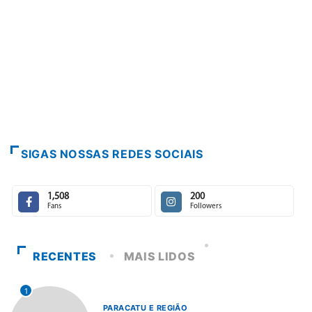
PARACATU E
Paracatu ca
7 de agosto
SIGAS NOSSAS REDES SOCIAIS
1,508
200
Fans
Followers
RECENTES
MAIS LIDOS
1
PARACATU E REGIÃO