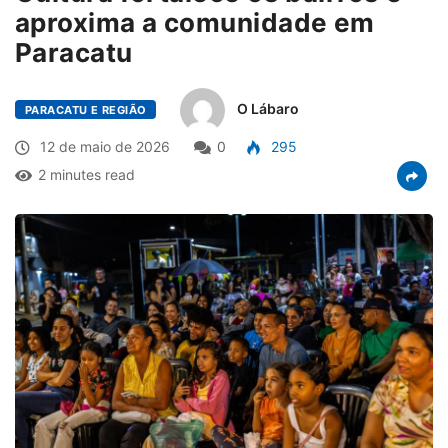
aproxima a comunidade em
Paracatu
O Lábaro
PARACATU E REGIÃO
12 de maio de 2026
0
295
2 minutes read