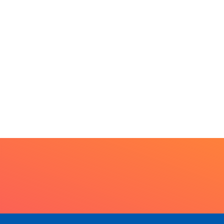
MINAS GERAIS
L
Aberto o credenciamento
op internacional
de imprensa para a...
 futuro da
ltura com...
6 de agosto de 2026
gosto de 2026