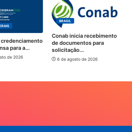
BRASIL
BRASI
Conab inicia recebimento
denciamento
Worksh
de documentos para
ra a...
debate
solicitação...
piscicu
 2026
6 de agosto de 2026
6 de a