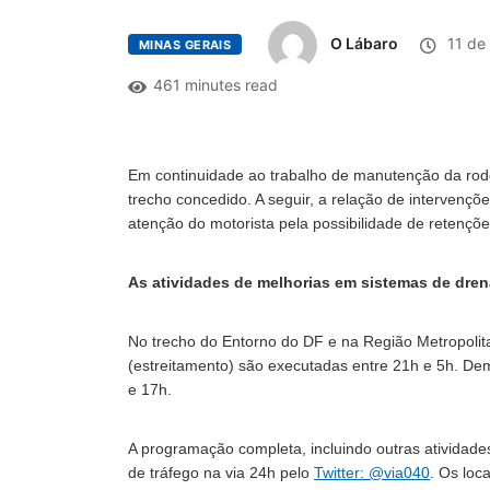
O Lábaro
11 de
MINAS GERAIS
461 minutes read
Em continuidade ao trabalho de manutenção da rod
trecho concedido. A seguir, a relação de intervenç
atenção do motorista pela possibilidade de retençõe
As a
tividade
s de melhorias em sistemas de dre
No trecho do Entorno do DF e na Região Metropolit
(estreitamento) são executadas entre 21h e 5h. Dem
e 17h.
A programação completa, incluindo outras atividad
de tráfego na via 24h pelo
Twitter: @via040
. Os loc