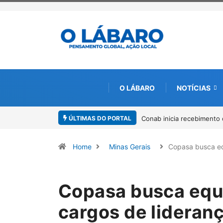
O LÁBARO
NOTÍCIAS
ÚLTIMAS DO PORTAL
ara solicitação do benefício do PSA Pirarucu
Workshop internacional de
Amazônia
Home
Minas Gerais
Copasa busca e
Copasa busca equ
cargos de lideran