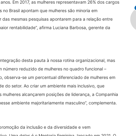
 anos. Em 2017, as mulheres representavam 26% dos cargos
as no Brasil apontam que mulheres são minoria em
r das mesmas pesquisas apontarem para a relação entre
ior rentabilidade”, afirma Luciana Barbosa, gerente da
integração desta pauta à nossa rotina organizacional, mas
 número reduzido de mulheres no quadro funcional –
to, observa-se um percentual diferenciado de mulheres em
 do setor. Ao criar um ambiente mais inclusivo, que
às mulheres alcançarem posições de liderança, a Companhia
nesse ambiente majoritariamente masculino”, complementa.
 promoção da inclusão e da diversidade e vem
ivo. Uma delas é o Mentoria Feminina, lançado em 2021. O