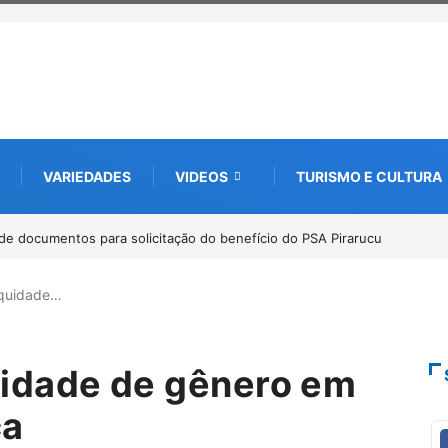
VARIEDADES
VIDEOS
TURISMO E CULTURA
bate futuro da piscicultura com espécies nativas da
quidade…
idade de gênero em
ça