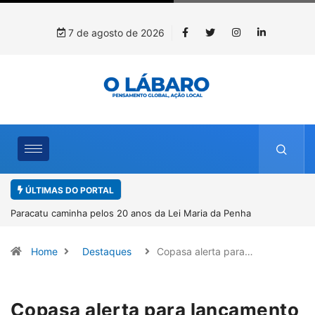
7 de agosto de 2026
ÚLTIMAS DO PORTAL
Penha
Projeto CUTUCAR abre nova edição e semeia o futuro
por meio da cultura e da memória
Home
Destaques
Copasa alerta para…
Copasa alerta para lançamento