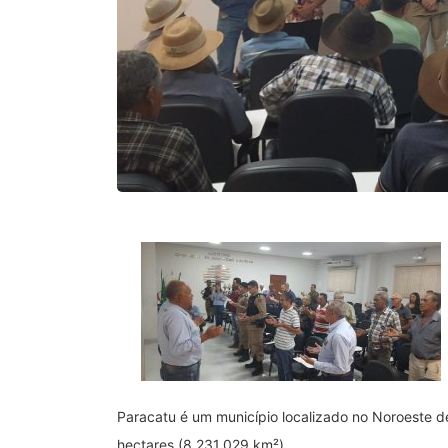
Paracatu é um município localizado no Noroeste d
hectares (8.231,029 km²).