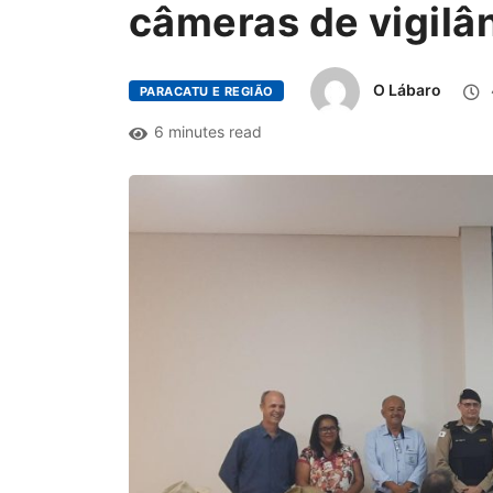
câmeras de vigilâ
O Lábaro
PARACATU E REGIÃO
6 minutes read