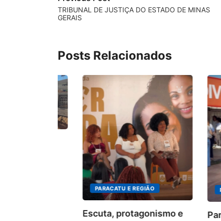
TRIBUNAL DE JUSTIÇA DO ESTADO DE MINAS
GERAIS
Posts Relacionados
ÃO
AR abre
emeia...
026
PARACATU E REGIÃO
PARACAT
Escuta, protagonismo e
Paracatu