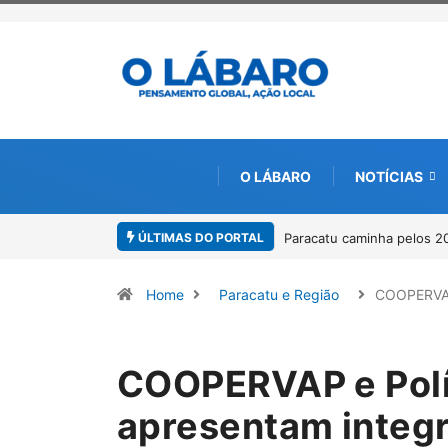
O LÁBARO
NOTÍCIAS
ÚLTIMAS DO PORTAL
Projeto CUTUCAR abre nov
Home
Paracatu e Região
COOPERVAP
COOPERVAP e Políc
apresentam integr