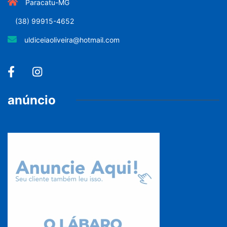
Paracatu-MG
(38) 99915-4652
uldiceiaoliveira@hotmail.com
anúncio