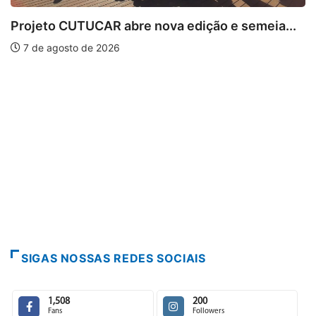
o CUTUCAR abre nova edição e semeia...
agosto de 2026
PARA
Escuta
7 de 
SIGAS NOSSAS REDES SOCIAIS
1,508
200
Fans
Followers