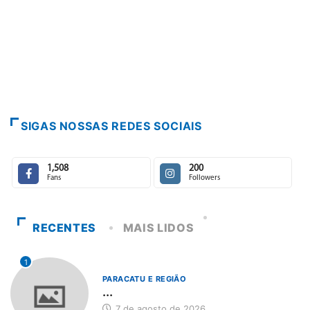
PARACATU E
Escuta, pro
7 de agosto
SIGAS NOSSAS REDES SOCIAIS
1,508
200
Fans
Followers
RECENTES
MAIS LIDOS
1
PARACATU E REGIÃO
...
7 de agosto de 2026