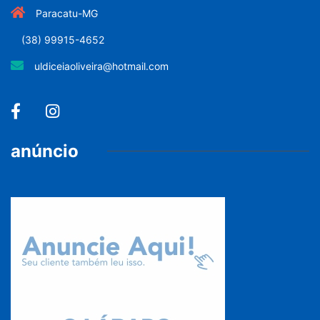
Paracatu-MG
(38) 99915-4652
uldiceiaoliveira@hotmail.com
anúncio