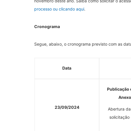
novembro deste ano. Saiba como solicitar o aces
processo ou clicando aqui
.
Cronograma
Segue, abaixo, o cronograma previsto com as dat
Data
Publicação d
Anexos
23/09/2024
Abertura da
solicitaçã