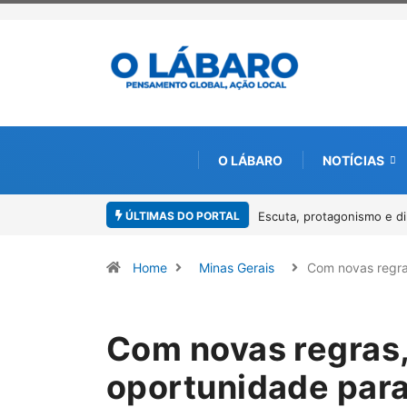
O LÁBARO
NOTÍCIAS
ÚLTIMAS DO PORTAL
am o I Workshop da Mulher Negra em Paracatu
Conab inicia recebimento
Pirarucu
Home
Minas Gerais
Com novas regr
Com novas regras
oportunidade para