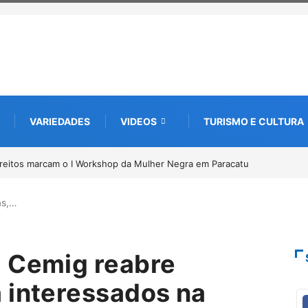
VARIEDADES
VIDEOS
TURISMO E CULTURA
 de documentos para solicitação do benefício do PSA
as,…
, Cemig reabre
 interessados na