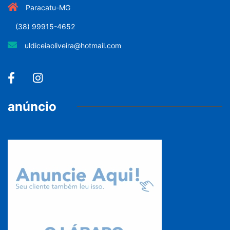
Paracatu-MG
(38) 99915-4652
uldiceiaoliveira@hotmail.com
anúncio