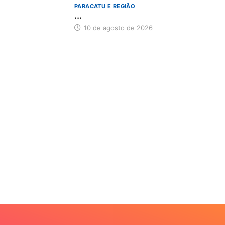
Somos um portal de noticias que além de trazer um conteúdo
sério e claro, valorizamos os assuntos sociais e levamos
conteúdo que agrega valor e conhecimento ao nosso leitor.
Paracatu-MG
(38) 99915-4652
uldiceiaoliveira@hotmail.com
anúncio