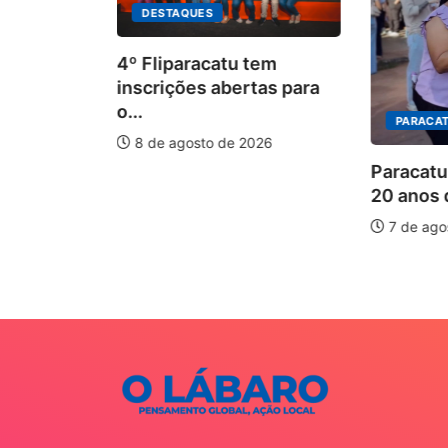
DESTAQUES
4º Fliparacatu tem
inscrições abertas para
o...
PARACAT
8 de agosto de 2026
O
Paracatu
20 anos d
is forte
7 de agos
026