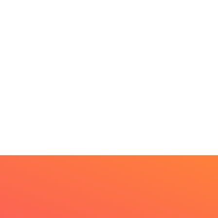
DESTAQUES
 Fliparacatu tem
scrições abertas para
.
PARACATU E REGIÃO
 de agosto de 2026
Paracatu caminha pelos
20 anos da Lei...
7 de agosto de 2026