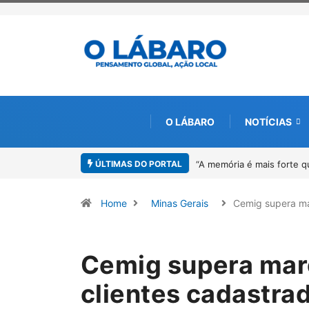
O LÁBARO
NOTÍCIAS
ÚLTIMAS DO PORTAL
4º Fliparacatu tem inscri
Home
Minas Gerais
Cemig supera m
Cemig supera marc
clientes cadastrad