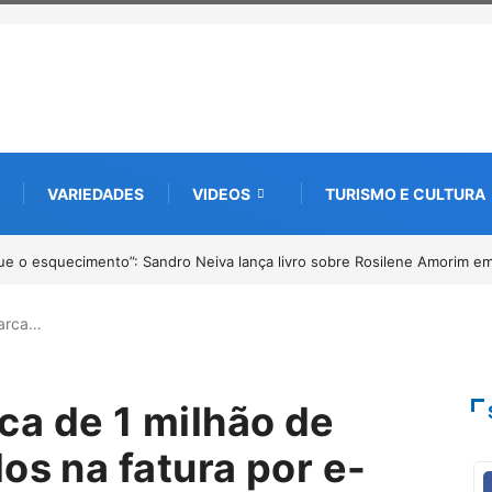
VARIEDADES
VIDEOS
TURISMO E CULTURA
ções abertas para o Prêmio de Redação e Desenho até o dia 14 de agost
arca…
a de 1 milhão de
os na fatura por e-