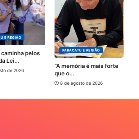
4º
in
o..
U E REGIÃO
8
PARACATU E REGIÃO
 caminha pelos
a Lei...
“A memória é mais forte
to de 2026
que o...
8 de agosto de 2026