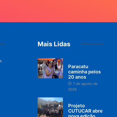
Mais Lidas
m
PARACATU E REGIÃO
Paracatu
caminha pelos
20 anos
7 de agosto de
2026
PARACATU E REGIÃO
Projeto
CUTUCAR abre
nova edição