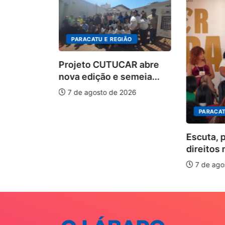
PARACATU E REGIÃO
Projeto CUTUCAR abre
nova edição e semeia...
7 de agosto de 2026
PARACAT
ÃO
Escuta, 
ha pelos
direitos 
.
7 de ago
026