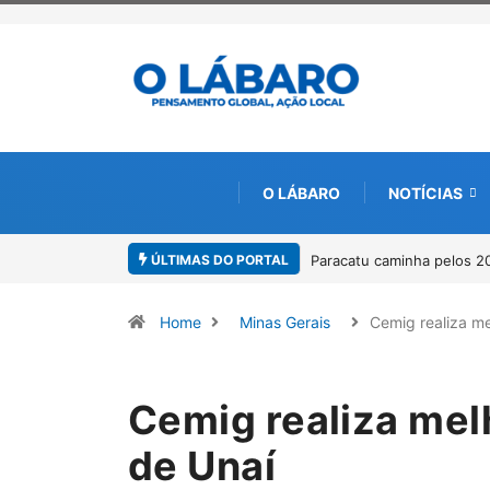
O LÁBARO
NOTÍCIAS
ÚLTIMAS DO PORTAL
Paracatu caminha pelos 20 anos da Lei Maria da Penha
Projeto C
por meio 
Home
Minas Gerais
Cemig realiza m
Cemig realiza melh
de Unaí