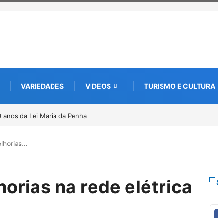
VARIEDADES
VIDEOS
TURISMO E CULTURA
UTUCAR abre nova edição e semeia o futuro
da cultura e da memória
elhorias…
orias na rede elétrica