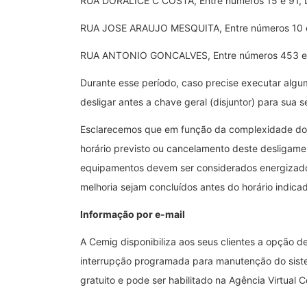
RUA DORALICE C COSTA, Entre números 15 e 91
RUA JOSE ARAUJO MESQUITA, Entre números 10
RUA ANTONIO GONCALVES, Entre números 453 e
Durante esse período, caso precise executar algum
desligar antes a chave geral (disjuntor) para sua 
Esclarecemos que em função da complexidade dos
horário previsto ou cancelamento deste desligame
equipamentos devem ser considerados energizado
melhoria sejam concluídos antes do horário indicad
Informação por e-mail
A Cemig disponibiliza aos seus clientes a opção d
interrupção programada para manutenção do sistem
gratuito e pode ser habilitado na Agência Virtual