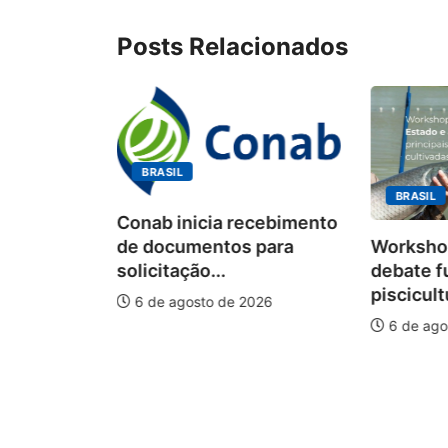
Posts Relacionados
BRASIL
BRASIL
Conab inicia recebimento
Workshop
de documentos para
debate f
solicitação...
piscicult
6 de agosto de 2026
ÃO
6 de ago
onismo e
o I...
026