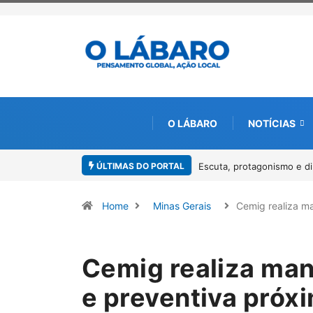
O LÁBARO
NOTÍCIAS
ÚLTIMAS DO PORTAL
Conab inicia recebimento 
Home
Minas Gerais
Cemig realiza 
Cemig realiza ma
e preventiva próx