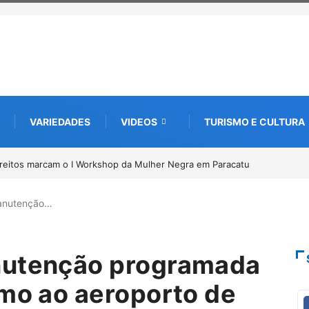
VARIEDADES
VIDEOS
TURISMO E CULTURA
de documentos para solicitação do benefício do PSA Pirarucu
manutenção…
nutenção programada
imo ao aeroporto de