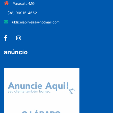
Paracatu-MG
(38) 99915-4652
uldiceiaoliveira@hotmail.com
anúncio