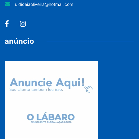
uldiceiaoliveira@hotmail.com
anúncio