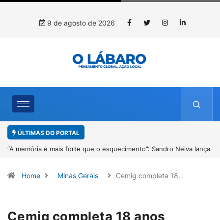
9 de agosto de 2026
ÚLTIMAS DO PORTAL
lança
4º Fliparacatu tem inscrições abertas para o Prêmio de Redação e
Desenho até o dia 14 de agosto
Home
Minas Gerais
Cemig completa 18…
Cemig completa 18 anos