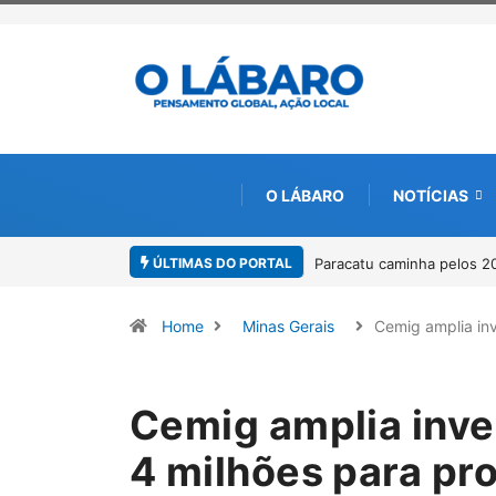
O LÁBARO
NOTÍCIAS
ÚLTIMAS DO PORTAL
 caminha pelos 20 anos da Lei Maria da Penha
Projeto CUTUCAR abre nov
por meio da cultura e da 
Home
Minas Gerais
Cemig amplia in
Cemig amplia inve
4 milhões para pro