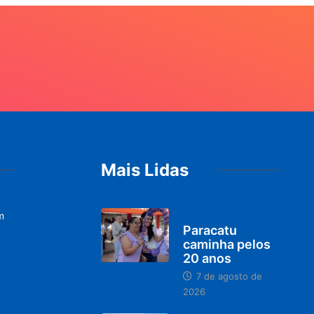
Mais Lidas
m
PARACATU E REGIÃO
Paracatu
caminha pelos
20 anos
7 de agosto de
2026