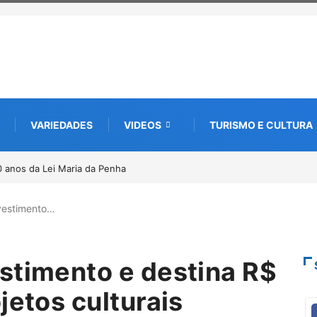
VARIEDADES
VIDEOS
TURISMO E CULTURA
a edição e semeia o futuro
memória
vestimento…
stimento e destina R$
jetos culturais