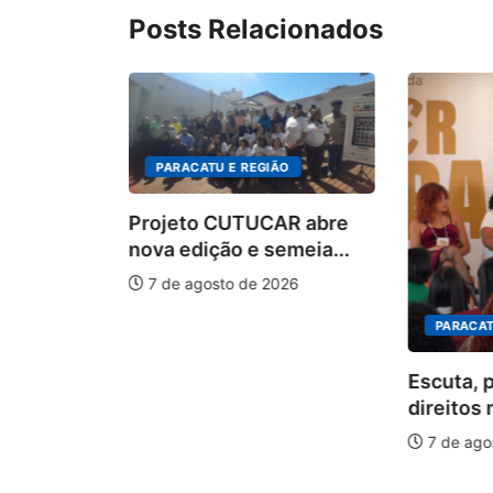
Posts Relacionados
PARACATU E REGIÃO
Projeto CUTUCAR abre
nova edição e semeia...
7 de agosto de 2026
PARACAT
ÃO
Escuta, 
ha pelos
direitos 
.
7 de ago
026