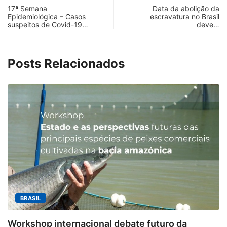
17ª Semana
Data da abolição da
Epidemiológica – Casos
escravatura no Brasil
suspeitos de Covid-19…
deve…
Posts Relacionados
MINAS GERAIS
Aberto o credenciame
al debate futuro da